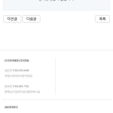
이전글
다음글
목록
CUSTOMER CENTER
생산처
T 041-935-0440
보령시장애인보호작업장
판매처
T 041-881-7781
충청남도장애인생산품판매시설
SHOP INFO