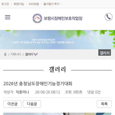
메인콘텐츠 바로가기
로그인
회원가입
사이트맵
즐겨찾기 추가
갤러리
홈
커뮤니티
갤러리
갤러리
2026년 충청남도장애인기능경기대회
작성자
직훈미니
26-06-26 08:12
조회
385회
댓글
0건
이전글
다음글
목록