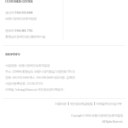
CUSTOMER CENTER
생산처
T 041-935-0440
보령시장애인보호작업장
판매처
T 041-881-7781
충청남도장애인생산품판매시설
SHOP INFO
사업장명 : 보령시장애인보호작업장
주소 : (33484) 충청남도 보령시 양지뜸길 5 (명천동 705-5)
전화 : 041-935-0440 팩스 : 041-936-0440 대표자명 : 김혁연
사업자등록번호 : 313-82-67131
이메일 : bobojag@daum.net 개인정보관리책임자 :
이용약관
개인정보취급방침
이메일무단수집거부
Copyright © 2016 보령시장애인보호작업장
All Rights Reserved.