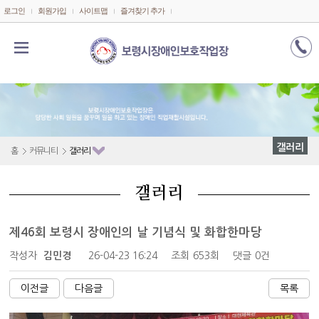
메인콘텐츠 바로가기
로그인
회원가입
사이트맵
즐겨찾기 추가
갤러리
홈
커뮤니티
갤러리
갤러리
제46회 보령시 장애인의 날 기념식 및 화합한마당
작성자
김민경
26-04-23 16:24
조회
653회
댓글
0건
이전글
다음글
목록