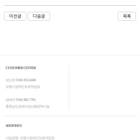
이전글
다음글
목록
CUSTOMER CENTER
생산처
T 041-935-0440
보령시장애인보호작업장
판매처
T 041-881-7781
충청남도장애인생산품판매시설
SHOP INFO
사업장명 : 보령시장애인보호작업장