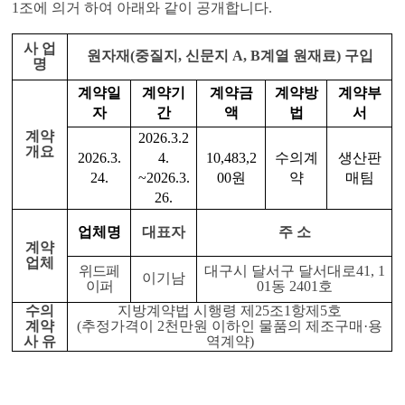
1
조에 의거 하여 아래와 같이 공개합니다
.
사 업
원자재
(
중질지
,
신문지
A, B
계열 원재료
)
구입
명
계약일
계약기
계약금
계약방
계약부
자
간
액
법
서
계약
2026.3.2
개요
2026.3.
4.
10,483,2
수의계
생산판
24.
~2026.3.
00
원
약
매팀
26.
업체명
대표자
주 소
계약
업체
위드페
대구시 달서구 달서대로
41, 1
이기남
이퍼
01
동
2401
호
수의
지방계약법 시행령 제
25
조
1
항제
5
호
계약
(
추정가격이
2
천만원 이하인 물품의 제조구매
·
용
사 유
역계약
)